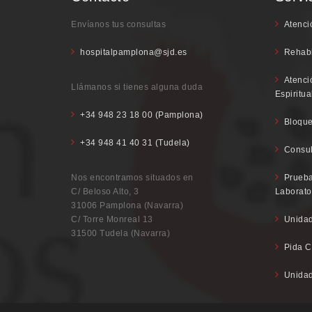
Envíanos tus consultas
Atenci
hospitalpamplona@sjd.es
Rehabi
Atenci
Llámanos si tienes alguna duda
Espiritua
+34 948 23 18 00 (Pamplona)
Bloque
+34 948 41 40 31 (Tudela)
Consul
Nos encontramos situados en
Prueba
C/ Beloso Alto, 3
Laborato
31006 Pamplona (Navarra)
C/ Torre Monreal 13
Unidad
31500 Tudela (Navarra)
Pida C
Unidad