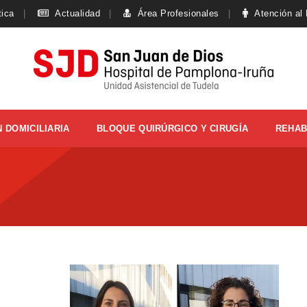
tica
Actualidad
Área Profesionales
Atención al
 DOMICILIARIA
BLOQUE QUIRÚRGICO Y CIRUGÍA
REHAB