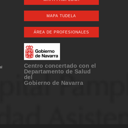
MAPA TUDELA
ÁREA DE PROFESIONALES
Centro concertado con el
al
Departamento de Salud
del
Gobierno de Navarra