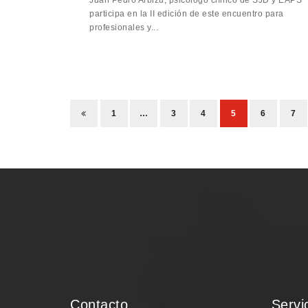
Juan Pedro Arbizu, psicólogo clínico de SJD y EAPS
participa en la II edición de este encuentro para
profesionales y...
1
…
3
4
5
6
7
Contacto
Servi