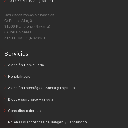
+34 948 41 40 31 (Tudela)
Nos encontramos situados en
C/ Beloso Alto, 3
31006 Pamplona (Navarra)
C/ Torre Monreal 13
31500 Tudela (Navarra)
Servicios
Atención Domiciliaria
Rehabilitación
Atención Psicológica, Social y Espiritual
Bloque quirúrgico y cirugía
Consultas externas
Pruebas diagnósticas de Imagen y Laboratorio