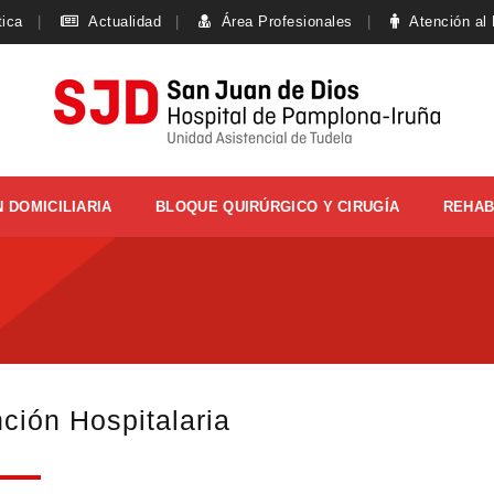
tica
Actualidad
Área Profesionales
Atención al
 DOMICILIARIA
BLOQUE QUIRÚRGICO Y CIRUGÍA
REHAB
ción Hospitalaria