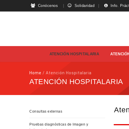
Conócenos
Solidaridad
Info. Prác
Skip
ATENCIÓN HOSPITALARIA
ATENCIÓN
to
content
Home
/
Atención Hospitalaria
ATENCIÓN HOSPITALARIA
Aten
Consultas externas
Pruebas diagnósticas de Imagen y