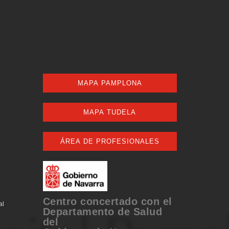
MAPA PAMPLONA
MAPA TUDELA
ÁREA DE PROFESIONALES
Centro concertado con el
al
Departamento de Salud
del