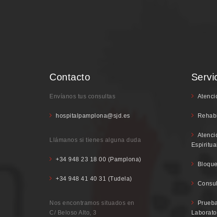
Contacto
Servi
Envíanos tus consultas
Atenci
hospitalpamplona@sjd.es
Rehabi
Atenci
Llámanos si tienes alguna duda
Espiritua
+34 948 23 18 00 (Pamplona)
Bloque
+34 948 41 40 31 (Tudela)
Consul
Nos encontramos situados en
Prueba
C/ Beloso Alto, 3
Laborato