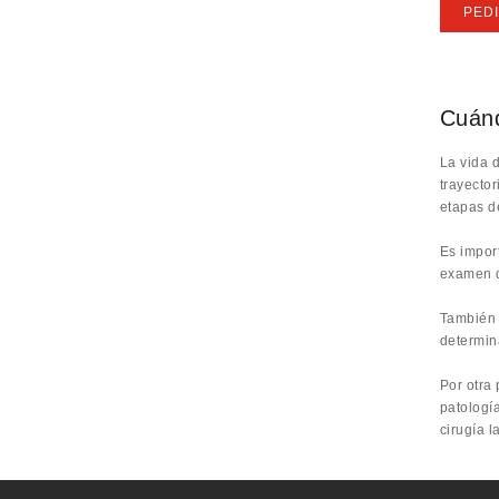
PEDI
Cuánd
La vida 
trayecto
etapas de
Es import
examen d
También 
determin
Por otra 
patología
cirugía l