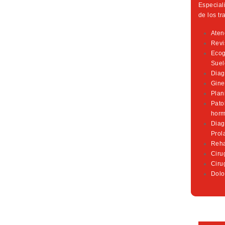
Especial
de los t
Aten
Revi
Ecog
Suel
Diag
Gine
Plani
Pato
horm
Diag
Prol
Reha
Ciru
Ciru
Dolo