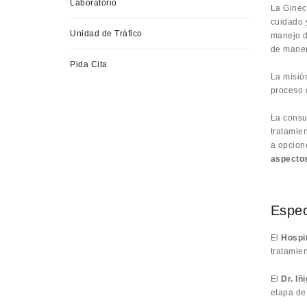
Laboratorio
La Ginec
cuidado 
Unidad de Tráfico
manejo d
de maner
Pida Cita
La misió
proceso 
La consu
tratamie
a opcion
aspectos
Espec
El
Hospi
tratamie
El
Dr. Iñ
etapa de 