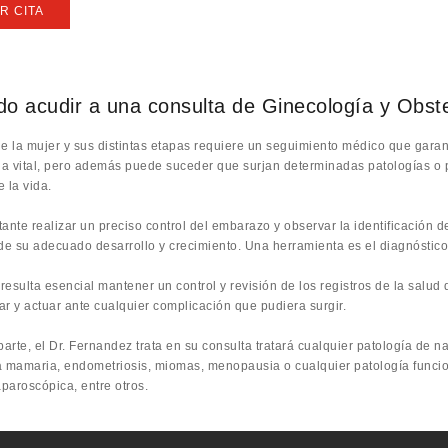
R CITA
o acudir a una consulta de Ginecología y Obst
de la mujer y sus distintas etapas requiere un seguimiento médico que garan
ria vital, pero además puede suceder que surjan determinadas patologías o 
 la vida.
ante realizar un preciso control del embarazo y observar la identificación d
e su adecuado desarrollo y crecimiento. Una herramienta es el diagnóstico
resulta esencial mantener un control y revisión de los registros de la salu
ar y actuar ante cualquier complicación que pudiera surgir.
parte, el Dr. Fernandez trata en su consulta tratará cualquier patología de n
 mamaria, endometriosis, miomas, menopausia o cualquier patología funcional,
aparoscópica, entre otros.