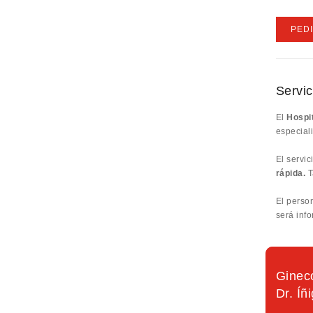
PEDI
Servic
El
Hospi
especial
El servic
rápida.
T
El perso
será inf
Gineco
Dr. Í