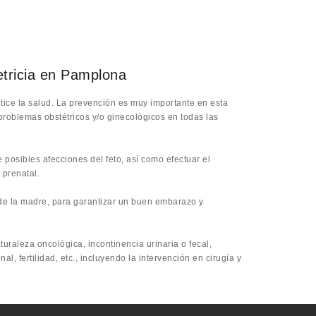
etricia en Pamplona
tice la salud. La prevención es muy importante en esta
problemas obstétricos y/o ginecológicos en todas las
e posibles afecciones del feto, así como efectuar el
 prenatal.
d de la madre, para garantizar un buen embarazo y
aturaleza oncológica, incontinencia urinaria o fecal,
 fertilidad, etc., incluyendo la intervención en cirugía y