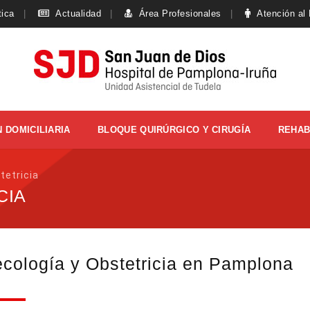
tica
Actualidad
Área Profesionales
Atención al
 DOMICILIARIA
BLOQUE QUIRÚRGICO Y CIRUGÍA
REHAB
tetricia
CIA
cología y Obstetricia en Pamplona