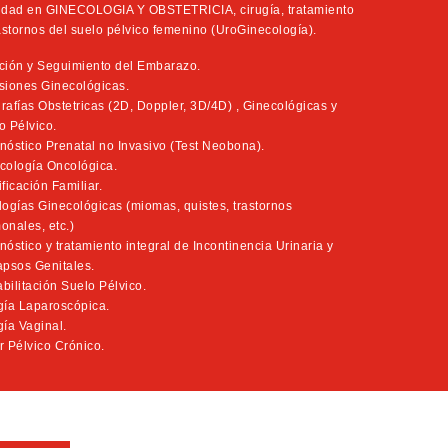
idad en GINECOLOGIA Y OBSTETRICIA, cirugía, tratamiento
rastornos del suelo pélvico femenino (UroGinecología).
ción y Seguimiento del Embarazo.
siones Ginecológicas.
rafías Obstetricas (2D, Doppler, 3D/4D) , Ginecológicas y
o Pélvico.
nóstico Prenatal no Invasivo (Test Neobona).
cología Oncológica.
ficación Familiar.
logías Ginecológicas (miomas, quistes, trastornos
onales, etc.)
nóstico y tratamiento integral de Incontinencia Urinaria y
apsos Genitales.
bilitación Suelo Pélvico.
gía Laparoscópica.
gía Vaginal.
r Pélvico Crónico.