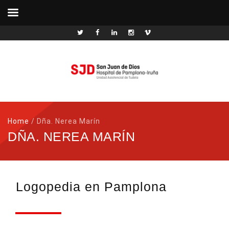
Home
/
Dña. Nerea Marín
DÑA. NEREA MARÍN
Logopedia en Pamplona