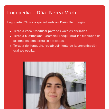
Logopedia – Dña. Nerea Marín
Logopedia Clínica especializada en Daño Neurológico:
Terapia vocal: reeducar patrones vocales alterados.
Terapia Miofuncional-Orofacial: reequilibrar las funciones de
sistema estomatognático afectadas.
Terapia del lenguaje: restablecimiento de la comunicación
oral y/o escrita.