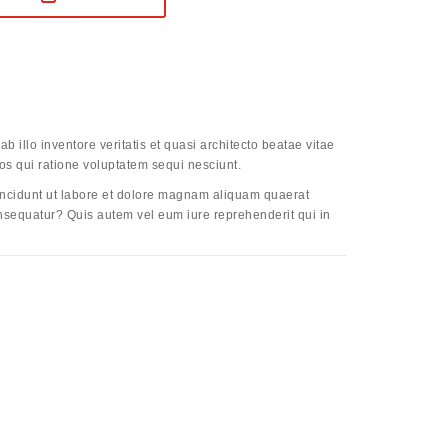
illo inventore veritatis et quasi architecto beatae vitae
os qui ratione voluptatem sequi nesciunt.
incidunt ut labore et dolore magnam aliquam quaerat
nsequatur? Quis autem vel eum iure reprehenderit qui in