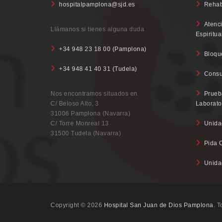
hospitalpamplona@sjd.es
Rehab
Atenci
Llámanos si tienes alguna duda
Espiritua
+34 948 23 18 00 (Pamplona)
Bloque
+34 948 41 40 31 (Tudela)
Consu
Nos encontramos situados en
Prueb
C/ Beloso Alto, 3
Laborato
31006 Pamplona (Navarra)
C/ Torre Monreal 13
Unida
31500 Tudela (Navarra)
Pida 
Unida
Copyright © 2026
Hospital San Juan de Dios Pamplona
. 