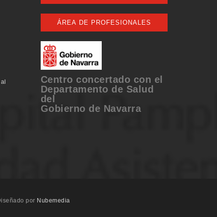
ÁREA DE PROFESIONALES
Centro concertado con el
al
Departamento de Salud
del
Gobierno de Navarra
iseñado por
Nubemedia