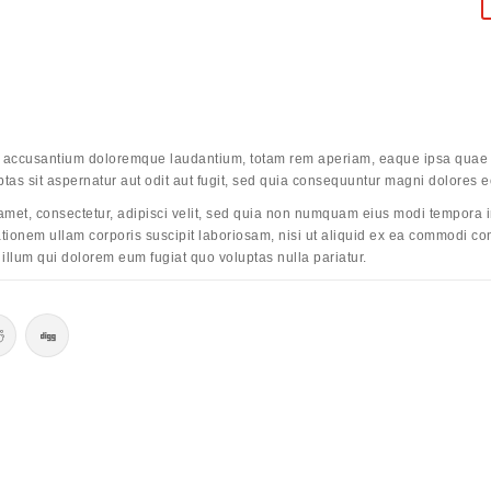
em accusantium doloremque laudantium, totam rem aperiam, eaque ipsa quae ab 
as sit aspernatur aut odit aut fugit, sed quia consequuntur magni dolores e
amet, consectetur, adipisci velit, sed quia non numquam eius modi tempora 
tionem ullam corporis suscipit laboriosam, nisi ut aliquid ex ea commodi co
 illum qui dolorem eum fugiat quo voluptas nulla pariatur.