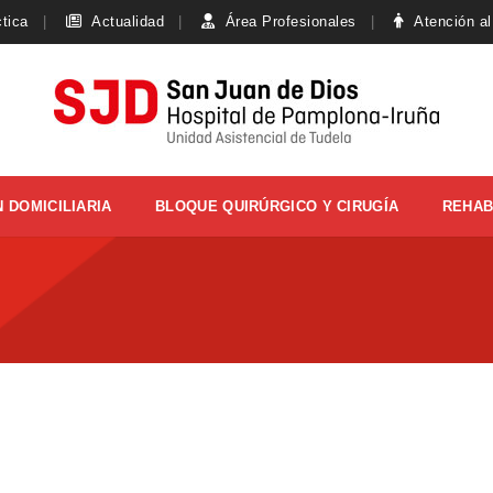
ctica
Actualidad
Área Profesionales
Atención al
 DOMICILIARIA
BLOQUE QUIRÚRGICO Y CIRUGÍA
REHAB