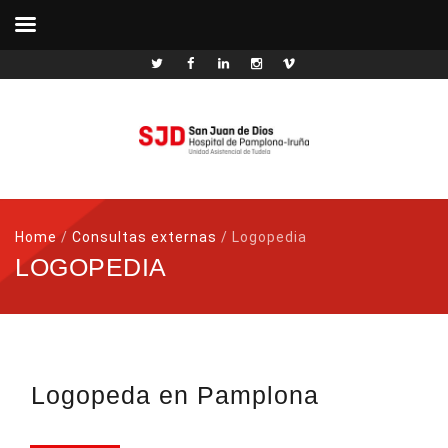
Home
/
Consultas externas
/
Logopedia
LOGOPEDIA
Logopeda en Pamplona