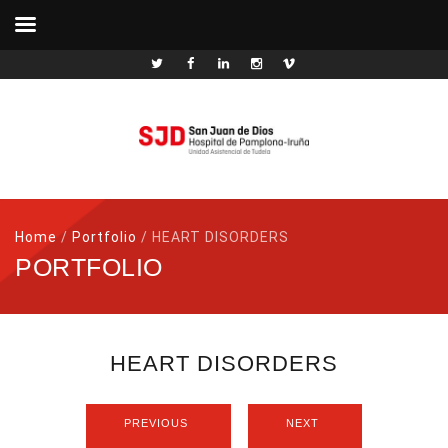
Home
/
Portfolio
/
HEART DISORDERS
PORTFOLIO
HEART DISORDERS
PREVIOUS
NEXT