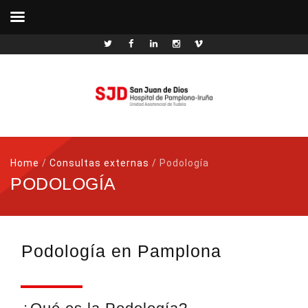
Home
/
Consultas externas
/
Podología
PODOLOGÍA
Podología en Pamplona