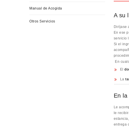
Manual de Acogida
A su 
Otros Servicios
Diríjase 
En ese pu
servicio 
Si el in
acompaña
procedim
En cual
El
do
La
ta
En la
Le acomp
le recib
estancia
entrega 