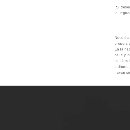
Si dese
la llegad
Necesitar
proporci
En la ha
calle y l
sus famil
o dinero
hayan si