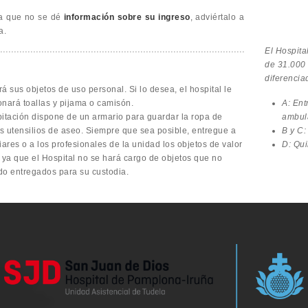
a que no se dé
información sobre su ingreso
, adviértalo a
a.
El Hospita
de 31.000
diferencia
á sus objetos de uso personal. Si lo desea, el hospital le
onará toallas y pijama o camisón.
A: Ent
bitación dispone de un armario para guardar la ropa de
ambula
os utensilios de aseo. Siempre que sea posible, entregue a
B y C:
iares o a los profesionales de la unidad los objetos de valor
D: Qui
, ya que el Hospital no se hará cargo de objetos que no
do entregados para su custodia.