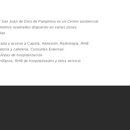
l San Juan de Dios de Pamplona es un Centro asistencial
 metros cuadrados dispuesto en varias zonas
das:
rada y acceso a Capilla, Admisión, Radiología, RHB
toria y cafetería. Consultas Externas.
 Áreas de hospitalización
rófanos, RHB de hospitalizados y otros servicio