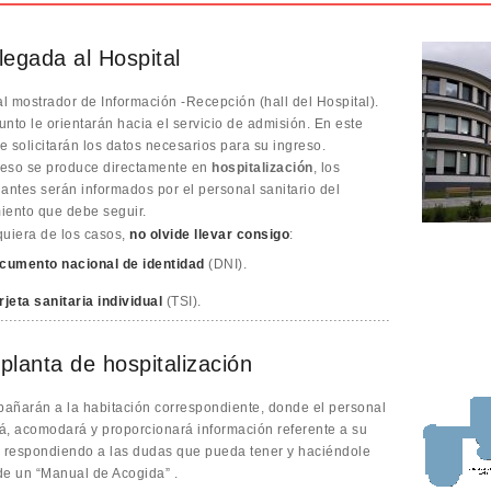
llegada al Hospital
al mostrador de Información -Recepción (hall del Hospital).
nto le orientarán hacia el servicio de admisión. En este
le solicitarán los datos necesarios para su ingreso.
greso se produce directamente en
hospitalización
, los
ntes serán informados por el personal sanitario del
iento que debe seguir.
quiera de los casos,
no olvide llevar consigo
:
cumento nacional de identidad
(DNI).
rjeta sanitaria individual
(TSI).
 planta de hospitalización
añarán a la habitación correspondiente, donde el personal
irá, acomodará y proporcionará información referente a su
, respondiendo a las dudas que pueda tener y haciéndole
de un “Manual de Acogida” .