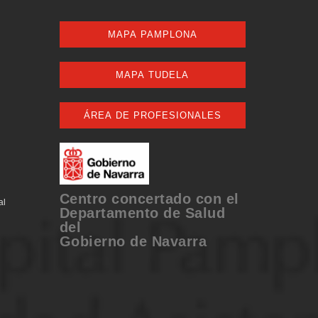
MAPA PAMPLONA
MAPA TUDELA
ÁREA DE PROFESIONALES
Centro concertado con el
al
Departamento de Salud
del
Gobierno de Navarra