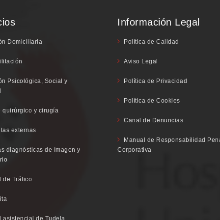
cios
Información Legal
ón Domiciliaria
Política de Calidad
litación
Aviso Legal
ón Psicológica, Social y
Política de Privacidad
l
Política de Cookies
 quirúrgico y cirugía
Canal de Denuncias
tas externas
Manual de Responsabilidad Pen
s diagnósticas de Imagen y
Corporativa
rio
 de Tráfico
ita
 asistencial de Tudela