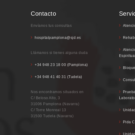
Contacto
Servi
Envíanos tus consultas
Atenci
hospitalpamplona@sjd.es
Rehabi
Atenci
Llámanos si tienes alguna duda
Espiritua
+34 948 23 18 00 (Pamplona)
Bloque
+34 948 41 40 31 (Tudela)
Consul
Nos encontramos situados en
Prueba
C/ Beloso Alto, 3
Laborato
31006 Pamplona (Navarra)
C/ Torre Monreal 13
Unidad
31500 Tudela (Navarra)
Pida C
Unidad