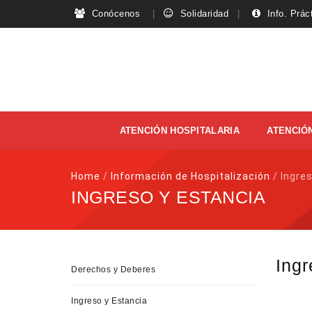
Conócenos
Solidaridad
Info. Prác
Skip
ATENCIÓN HOSPITALARIA
ATENCIÓN
to
content
Home
/
Información de Hospitalización
/
Ingre
INGRESO Y ESTANCIA
Ingr
Derechos y Deberes
Ingreso y Estancia