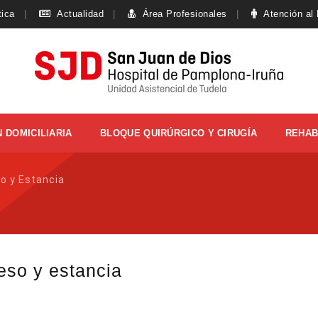
tica
Actualidad
Área Profesionales
Atención al
 DOMICILIARIA
BLOQUE QUIRÚRGICO Y CIRUGÍA
REHAB
so y Estancia
eso y estancia