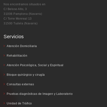
Nos encontramos situados en
C/ Beloso Alto, 3
31006 Pamplona (Navarra)
C/ Torre Monreal 13
31500 Tudela (Navarra)
Servicios
Atención Domiciliaria
Rehabilitación
Atención Psicológica, Social y Espiritual
Bloque quirúrgico y cirugía
Consultas externas
Pruebas diagnósticas de Imagen y Laboratorio
Unidad de Tráfico