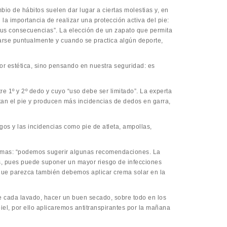
io de hábitos suelen dar lugar a ciertas molestias y, en
a importancia de realizar una protección activa del pie:
sus consecuencias”. La elección de un zapato que permita
usarse puntualmente y cuando se practica algún deporte,
or estética, sino pensando en nuestra seguridad: es
e 1º y 2º dedo y cuyo “uso debe ser limitado”. La experta
tan el pie y producen más incidencias de dedos en garra,
gos y las incidencias como pie de atleta, ampollas,
emas: “podemos sugerir algunas recomendaciones. La
s, pues puede suponer un mayor riesgo de infecciones
o que parezca también debemos aplicar crema solar en la
 cada lavado, hacer un buen secado, sobre todo en los
iel, por ello aplicaremos antitranspirantes por la mañana