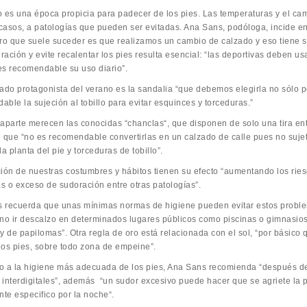
o es una época propicia para padecer de los pies. Las temperaturas y el camb
casos, a patologías que pueden ser evitadas. Ana Sans, podóloga, incide en l
ero que suele suceder es que realizamos un cambio de calzado y eso tiene 
iración y evite recalentar los pies resulta esencial: “las deportivas deben 
es recomendable su uso diario”.
zado protagonista del verano es la sandalia “que debemos elegirla no sólo p
ble la sujeción al tobillo para evitar esquinces y torceduras.”
 aparte merecen las conocidas “chanclas“, que disponen de solo una tira entr
n que “no es recomendable convertirlas en un calzado de calle pues no suje
la planta del pie y torceduras de tobillo”.
ción de nuestras costumbres y hábitos tienen su efecto “aumentando los ries
s o exceso de sudoración entre otras patologías”.
 recuerda que unas mínimas normas de higiene pueden evitar estos probl
 no ir descalzo en determinados lugares públicos como piscinas o gimnasio
 y de papilomas”. Otra regla de oro está relacionada con el sol, “por básic
los pies, sobre todo zona de empeine”.
o a la higiene más adecuada de los pies, Ana Sans recomienda “después de
 interdigitales”, además “un sudor excesivo puede hacer que se agriete la p
nte especifico por la noche“.