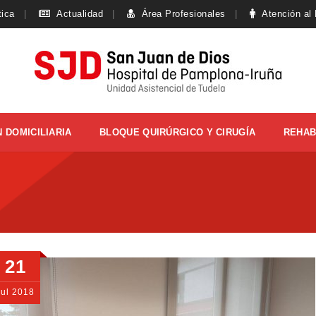
tica
Actualidad
Área Profesionales
Atención al
 DOMICILIARIA
BLOQUE QUIRÚRGICO Y CIRUGÍA
REHAB
21
Jul
2018