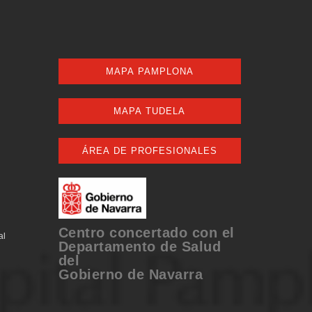
MAPA PAMPLONA
MAPA TUDELA
ÁREA DE PROFESIONALES
Centro concertado con el
al
Departamento de Salud
del
Gobierno de Navarra