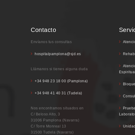
Contacto
Servi
Envíanos tus consultas
Atenci
hospitalpamplona@sjd.es
Rehabi
Atenci
Llámanos si tienes alguna duda
Espiritua
+34 948 23 18 00 (Pamplona)
Bloque
+34 948 41 40 31 (Tudela)
Consul
Nos encontramos situados en
Prueba
C/ Beloso Alto, 3
Laborato
31006 Pamplona (Navarra)
C/ Torre Monreal 13
Unidad
31500 Tudela (Navarra)