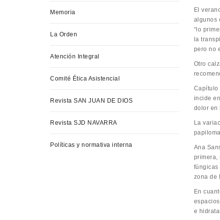
El veran
Memoria
algunos 
“lo prim
La Orden
la transp
pero no 
Atención Integral
Otro cal
recomenda
Comité Ética Asistencial
Capítulo
incide e
Revista SAN JUAN DE DIOS
dolor en 
Revista SJD NAVARRA
La varia
papiloma
Políticas y normativa interna
Ana Sans
primera,
fúngicas
zona de 
En cuant
espacios
e hidrata