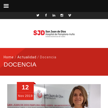
Home
/
Actualidad
/
Docencia
DOCENCIA
12
Nov
2019