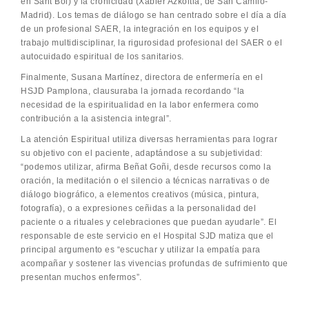
en Sant Boi) y la cronicidad (Xabier Azkoitia, de San Camilo-
Madrid). Los temas de diálogo se han centrado sobre el día a día
de un profesional SAER, la integración en los equipos y el
trabajo multidisciplinar, la rigurosidad profesional del SAER o el
autocuidado espiritual de los sanitarios.
Finalmente, Susana Martínez, directora de enfermería en el
HSJD Pamplona, clausuraba la jornada recordando “la
necesidad de la espiritualidad en la labor enfermera como
contribución a la asistencia integral”.
La atención Espiritual utiliza diversas herramientas para lograr
su objetivo con el paciente, adaptándose a su subjetividad:
“podemos utilizar, afirma Beñat Goñi, desde recursos como la
oración, la meditación o el silencio a técnicas narrativas o de
diálogo biográfico, a elementos creativos (música, pintura,
fotografía), o a expresiones ceñidas a la personalidad del
paciente o a rituales y celebraciones que puedan ayudarle”. El
responsable de este servicio en el Hospital SJD matiza que el
principal argumento es “escuchar y utilizar la empatía para
acompañar y sostener las vivencias profundas de sufrimiento que
presentan muchos enfermos”.