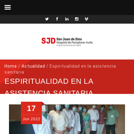
Home
/
Actualidad
/
Espiritualidad en la asistencia
sanitaria
ESPIRITUALIDAD EN LA
ASISTENCIA SANITARIA
17
Jun
2022