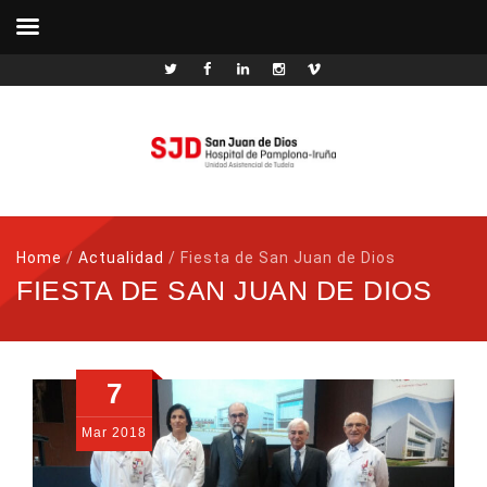
Home
/
Actualidad
/
Fiesta de San Juan de Dios
FIESTA DE SAN JUAN DE DIOS
7
Mar
2018