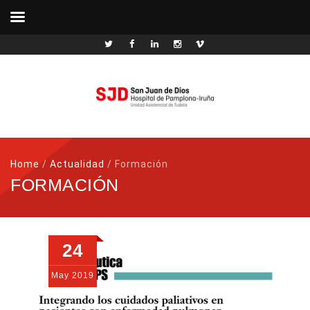
Home
/
Actualidad
/
Formación
FORMACIÓN
24
May
2019