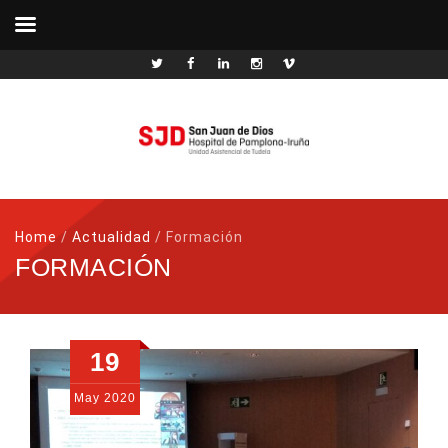
Home
/
Actualidad
/
Formación
FORMACIÓN
19
May
2020