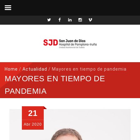
Home
/
Actualidad
/
Mayores en tiempo de pandemia
MAYORES EN TIEMPO DE
PANDEMIA
21
Abr
2020