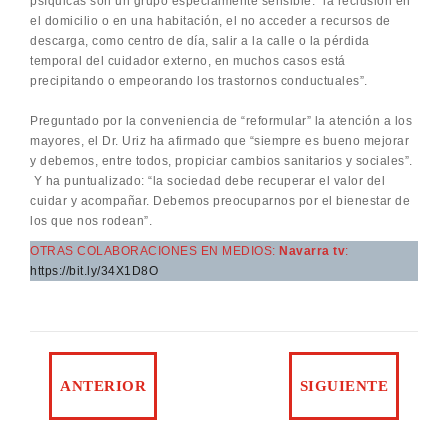
psíquicas son un grupo especialmente sensible: “la reclusión en
el domicilio o en una habitación, el no acceder a recursos de
descarga, como centro de día, salir a la calle o la pérdida
temporal del cuidador externo, en muchos casos está
precipitando o empeorando los trastornos conductuales”.
Preguntado por la conveniencia de “reformular” la atención a los
mayores, el Dr. Uriz ha afirmado que “siempre es bueno mejorar
y debemos, entre todos, propiciar cambios sanitarios y sociales”.
Y ha puntualizado: “la sociedad debe recuperar el valor del
cuidar y acompañar. Debemos preocuparnos por el bienestar de
los que nos rodean”.
OTRAS COLABORACIONES EN MEDIOS:
Navarra tv
:
https://bit.ly/34X1D8O