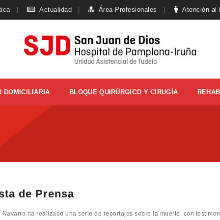
tica
Actualidad
Área Profesionales
Atención al
 DOMICILIARIA
BLOQUE QUIRÚRGICO Y CIRUGÍA
REHAB
sta de Prensa
 Navarra ha realizado una serie de reportajes sobre la muerte, con testimoni