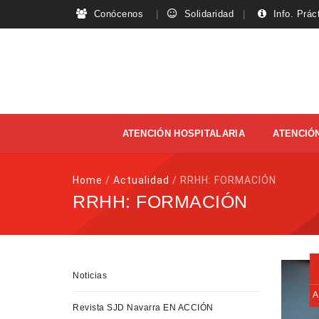
Conócenos
Solidaridad
Info. Prác
Skip
ATENCIÓN HOSPITALARIA
ATENCIÓN
to
content
Home
/
Actualidad
/
RRHH: FORMACIÓN
RRHH: FORMACIÓN
Noticias
Revista SJD Navarra EN ACCIÓN