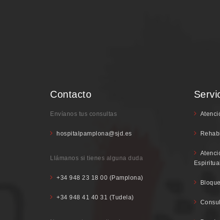
Contacto
Servi
Envíanos tus consultas
Atenci
hospitalpamplona@sjd.es
Rehabi
Atenci
Llámanos si tienes alguna duda
Espiritua
+34 948 23 18 00 (Pamplona)
Bloque
+34 948 41 40 31 (Tudela)
Consul