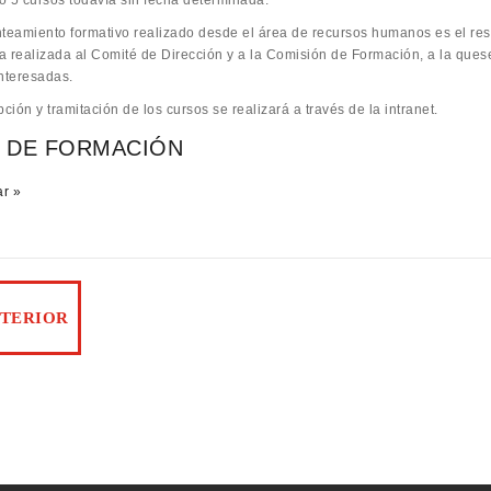
o 5 cursos todavía sin fecha determinada.
nteamiento formativo realizado desde el área de recursos humanos es el resu
a realizada al Comité de Dirección y a la Comisión de Formación, a la quese 
interesadas.
pción y tramitación de los cursos se realizará a través de la intranet.
 DE FORMACIÓN
r »