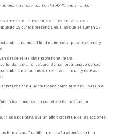
e) dirigidas a profesionales del HSJD,con variadas
erta docente del Hospital San Juan de Dios a sus
ispuesto 19 cursos presenciales,a las que se suman 17
fesionales una posibilidad de formarse para mantener y
d.
yen desde el reciclaje profesional (para
s que fundamentan el trabajo. Se han programado cursos
aciente como fuentes del éxito asistencial, y nuevas
al.
elacionados con el autocuidado como el mindfullness o el
 (ofimática, compromiso con el medio ambiente o
l.
, lo que posibilita que un alto porcentaje de las acciones
ones formativas. Por último, este año además, se han