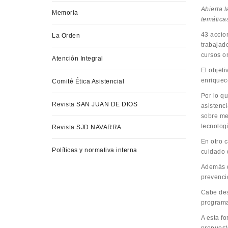
Abierta l
Memoria
temática
43 accio
La Orden
trabajad
cursos on
Atención Integral
El objet
enriquec
Comité Ética Asistencial
Por lo qu
Revista SAN JUAN DE DIOS
asistenc
sobre me
tecnolog
Revista SJD NAVARRA
En otro 
Políticas y normativa interna
cuidado 
Además d
prevenció
Cabe dest
programa
A esta f