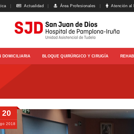
tica
Actualidad
Área Profesionales
Atención al
 DOMICILIARIA
BLOQUE QUIRÚRGICO Y CIRUGÍA
REHAB
20
Ago
2018