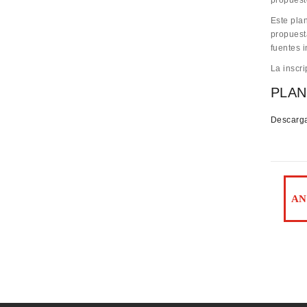
propuest
Este pla
propuest
fuentes 
La inscri
PLAN
Descarga