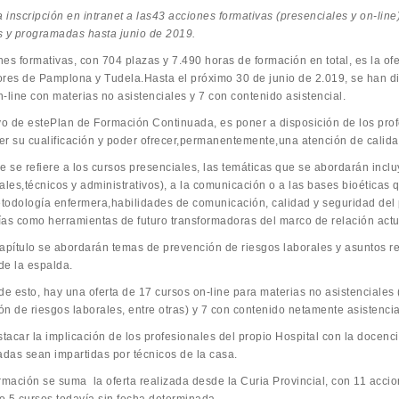
a inscripción en intranet a las43 acciones formativas (presenciales y on-lin
s y programadas hasta junio de 2019.
nes formativas, con 704 plazas y 7.490 horas de formación en total, es la of
ores de Pamplona y Tudela.Hasta el próximo 30 de junio de 2.019, se han d
-line con materias no asistenciales y 7 con contenido asistencial.
ivo de estePlan de Formación Continuada, es poner a disposición de los pro
er su cualificación y poder ofrecer,permanentemente,una atención de calida
e se refiere a los cursos presenciales, las temáticas que se abordarán inclu
iales,técnicos y administrativos), a la comunicación o a las bases bioética
todología enfermera,habilidades de comunicación, calidad y seguridad del p
ías como herramientas de futuro transformadoras del marco de relación actu
capítulo se abordarán temas de prevención de riesgos laborales y asuntos r
de la espalda.
e esto, hay una oferta de 17 cursos on-line para materias no asistenciales
n de riesgos laborales, entre otras) y 7 con contenido netamente asistencia
acar la implicación de los profesionales del propio Hospital con la docencia
das sean impartidas por técnicos de la casa.
ormación se suma la oferta realizada desde la Curia Provincial, con 11 acci