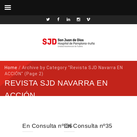
Home
/
Archive by Category "Revista SJD Navarra EN
ACCIÓN"
(Page 2)
REVISTA SJD NAVARRA EN
ACCIÓN
En Consulta nº 36
En Consulta nº35