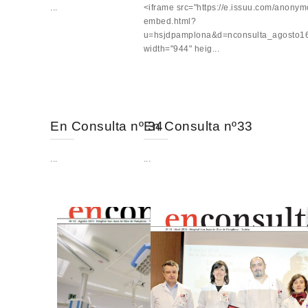
...
<iframe src="https://e.issuu.com/anonym
embed.html?
u=hsjdpamplona&d=nconsulta_agosto1
width="944" heig...
En Consulta nº 34
En Consulta nº33
...
...