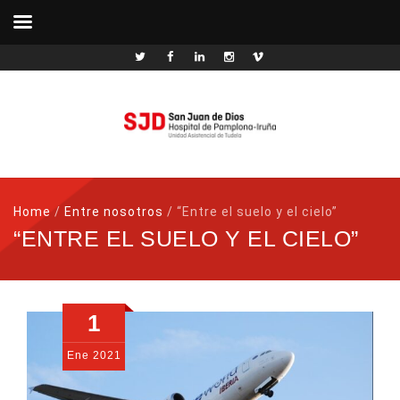
Home
/
Entre nosotros
/
“Entre el suelo y el cielo”
“ENTRE EL SUELO Y EL CIELO”
1
Ene
2021