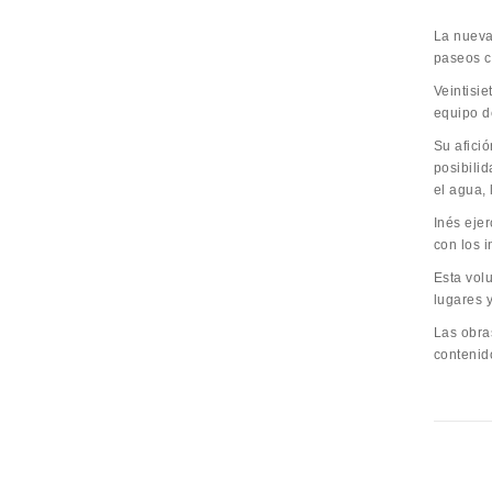
La nueva 
paseos c
Veintisi
equipo d
Su afici
posibilid
el agua, 
Inés eje
con los i
Esta volu
lugares 
Las obra
contenido