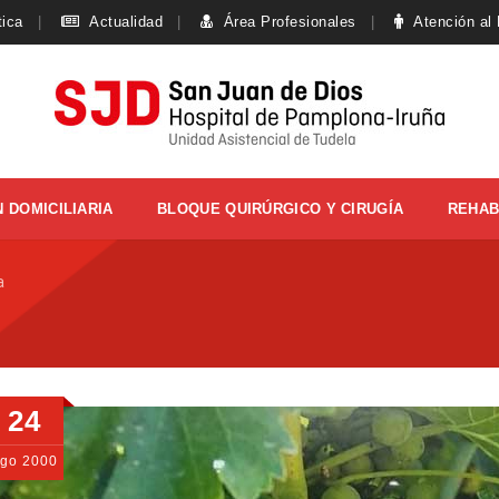
tica
Actualidad
Área Profesionales
Atención al
 DOMICILIARIA
BLOQUE QUIRÚRGICO Y CIRUGÍA
REHAB
a
24
Ago
2000