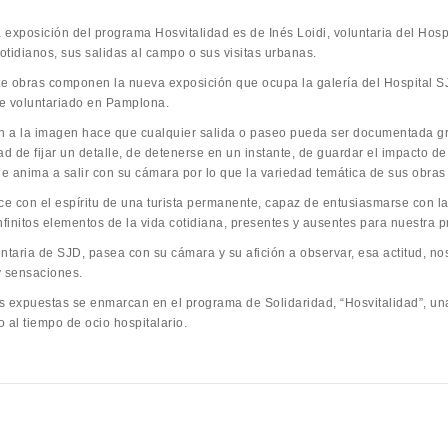
exposición del programa Hosvitalidad es de Inés Loidi, voluntaria del Hospit
otidianos, sus salidas al campo o sus visitas urbanas.
ete obras componen la nueva exposición que ocupa la galería del Hospital SJ
e voluntariado en Pamplona.
ón a la imagen hace que cualquier salida o paseo pueda ser documentada gra
ad de fijar un detalle, de detenerse en un instante, de guardar el impacto de
le anima a salir con su cámara por lo que la variedad temática de sus obras
rce con el espíritu de una turista permanente, capaz de entusiasmarse con 
nfinitos elementos de la vida cotidiana, presentes y ausentes para nuestra p
ntaria de SJD, pasea con su cámara y su afición a observar, esa actitud, no
y sensaciones.
s expuestas se enmarcan en el programa de Solidaridad, “Hosvitalidad”, una
 al tiempo de ocio hospitalario.