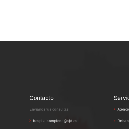
Contacto
Servi
Envíanos tus consultas
Atenci
hospitalpamplona@sjd.es
Rehabi