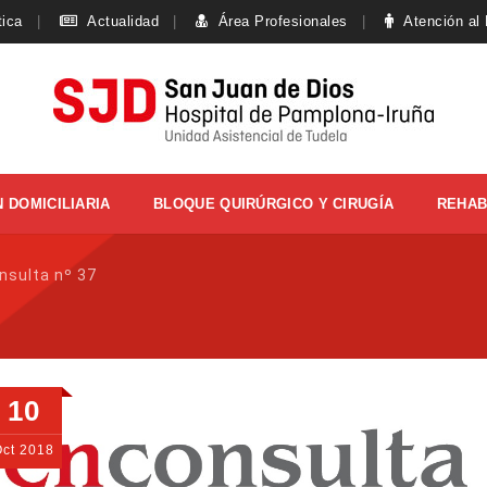
tica
Actualidad
Área Profesionales
Atención al
 DOMICILIARIA
BLOQUE QUIRÚRGICO Y CIRUGÍA
REHAB
nsulta nº 37
10
Oct
2018