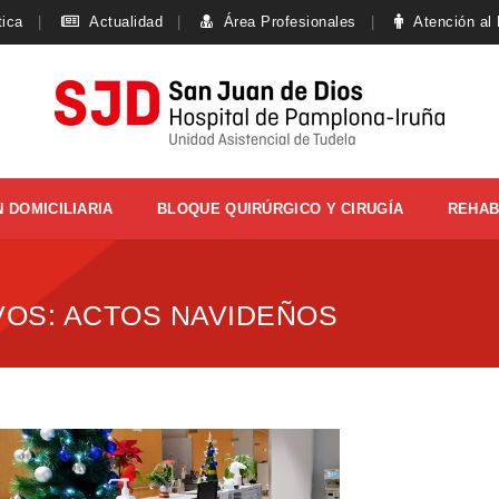
tica
Actualidad
Área Profesionales
Atención al
 DOMICILIARIA
BLOQUE QUIRÚRGICO Y CIRUGÍA
REHAB
VOS:
ACTOS NAVIDEÑOS