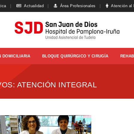
tica
Actualidad
Área Profesionales
Atención al
 DOMICILIARIA
BLOQUE QUIRÚRGICO Y CIRUGÍA
REHAB
VOS:
ATENCIÓN INTEGRAL