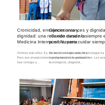
Cronicidad, envejecimiento y
Cáncer, avances y dignid
dignidad: una reflexión desde la
cuando curar no siempre 
Medicina Interna en Navarra
posible, pero cuidar siemp
Vivimos más años. Es, sin duda, un logro colectivo.
En las últimas décadas, la oncología ha
Pero ese envejecimiento progresivo de la población
transformación sin precedentes. Los av
trae consigo u...
tecnológicos, diagnóst...