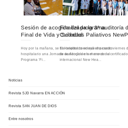
Sesión de acogida del programa
Finalizada la 3ª auditoría 
Final de Vida y Soledad
Cuidados Paliativos NewP
Hoy por la mañana, se ha celebrado en nuestro centro
El Hospital concluyó el pasado viernes 
hospitalario una Jornada de Acogida en el marco del
de auditoría de la mano de la certificado
Programa ‘Fi...
internacional New Hea...
Noticias
Revista SJD Navarra EN ACCIÓN
Revista SAN JUAN DE DIOS
Entre nosotros