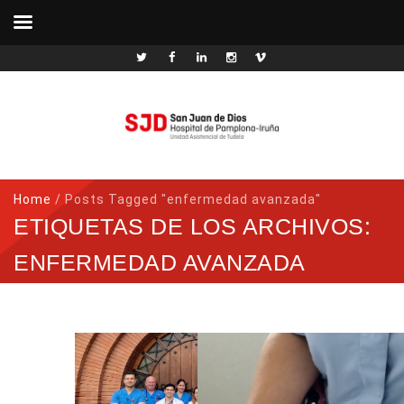
Home
/
Posts Tagged "enfermedad avanzada"
ETIQUETAS DE LOS ARCHIVOS:
ENFERMEDAD AVANZADA