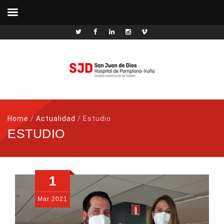
Home
/
Actualidad
/
Estudio
ESTUDIO
1
Mar
2021