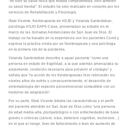
“no sólo su salud física que estaba comprometida, sino también
su salud mental”. El estudio ha sido realizado en conjunto por los
servicios de Rehabilitación y Psicología.
Iñaki Vicente, fisioterapeuta de HSJD y Yolanda Santesteban,
psicóloga HSJD-EAPS Caixa, presentaban su estudio en el
marco de las Jornadas Asistenciales de San Juan de Dios. El
trabajo se ha basado en la experiencia con los pacientes Covid y
expresa la práctica vivida por un fisioterapeuta y una psicóloga
en la primera ola de la pandemia.
Yolanda Santesteban describe a aquel paciente “como una
persona en estado de fragilidad, a la que además amenazaba su
aislamiento, condición necesaria para prevenir el contagio” y
señala que “la acción de los fisioterapeutas hizo retroceder los
niveles altos de estrés y consecuentemente, el desarrollo de
sintomatología del espectro psicoemocional compatible con un
trastorno de adaptación”.
Por su parte, Iñaki Vicente detalla las características y el perfil
del paciente atendido en San Juan de Dios como “una persona
de edad media-alta, pluripatológico o con enfermedades de base
graves o crónicas (cáncer, ictus, deterioro cognitivo, esclerosis…)
en el que el riesgo, bien de fallecimiento o bien de aumento de