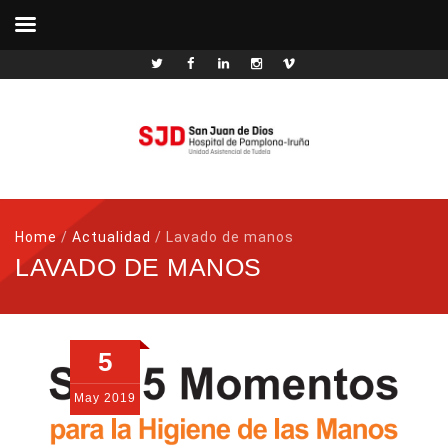
Home
/
Actualidad
/
Lavado de manos
LAVADO DE MANOS
5
May
2019