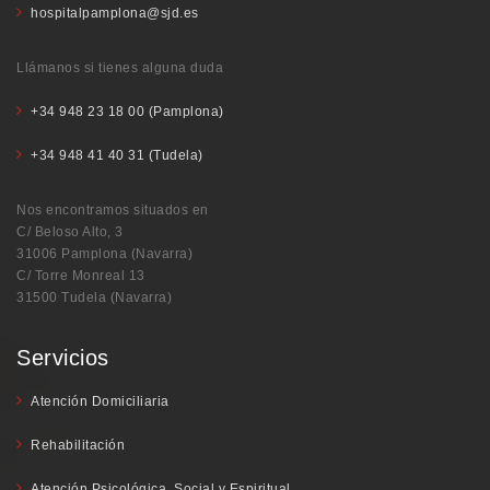
hospitalpamplona@sjd.es
Llámanos si tienes alguna duda
+34 948 23 18 00 (Pamplona)
+34 948 41 40 31 (Tudela)
Nos encontramos situados en
C/ Beloso Alto, 3
31006 Pamplona (Navarra)
C/ Torre Monreal 13
31500 Tudela (Navarra)
Servicios
Atención Domiciliaria
Rehabilitación
Atención Psicológica, Social y Espiritual