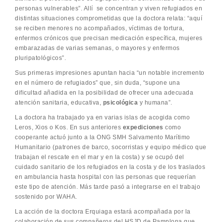
personas vulnerables”. Allí se concentran y viven refugiados en
distintas situaciones comprometidas que la doctora relata: “aquí
se reciben menores no acompañados, víctimas de tortura,
enfermos crónicos que precisan medicación específica, mujeres
embarazadas de varias semanas, o mayores y enfermos
pluripatológicos”.
Sus primeras impresiones apuntan hacia “un notable incremento
en el número de refugiados” que, sin duda, “supone una
dificultad añadida en la posibilidad de ofrecer una adecuada
atención sanitaria, educativa,
psicológica
y humana”.
La doctora ha trabajado ya en varias islas de acogida como
Leros, Xios o Kos. En sus anteriores
expediciones
como
cooperante actuó junto a la ONG SMH Salvamento Marítimo
Humanitario (patrones de barco, socorristas y equipo médico que
trabajan el rescate en el mar y en la costa) y se ocupó del
cuidado sanitario de los refugiados en la costa y de los traslados
en ambulancia hasta hospital con las personas que requerían
este tipo de atención. Más tarde pasó a integrarse en el trabajo
sostenido por WAHA.
La acción de la doctora Erquiaga estará acompañada por la
colaboración de sus compañeros del HSJD de Pamplona que