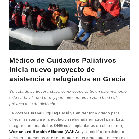
Médico de Cuidados Paliativos
inicia nuevo proyecto de
asistencia a refugiados en Grecia
Se trata de su tercera etapa como cooperante, en este momento
está en la Isla de
Leros y permanecerá en la zona hasta el
próximo mes de diciembre.
La
doctora Isabel Erquiaga
está ya en territorio griego para
ofrecer asistencia a la población refugiada en aquel país. Está
integrada en una de las
ONG
más implantadas en el territorio,
Woman and Heralth Alliance (WAHA
), y su misión consiste en
atender a personas que se agrupan en el denominado “centro de